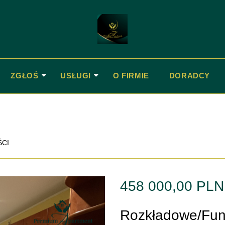
ZGŁOŚ
USŁUGI
O FIRMIE
DORADCY
ŚCI
458 000,00 PL
Rozkładowe/Fun