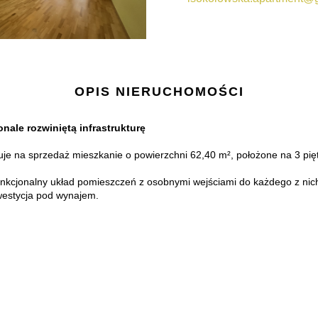
OPIS NIERUCHOMOŚCI
nale rozwiniętą infrastrukturę
je na sprzedaż mieszkanie o powierzchni 62,40 m², położone na 3 pięt
funkcjonalny układ pomieszczeń z osobnymi wejściami do każdego z nic
inwestycja pod wynajem.