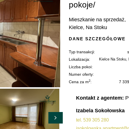
pokoje/
Mieszkanie na sprzedaż,
Kielce, Na Stoku
DANE SZCZEGÓŁOWE
Typ transakcji:
Lokalizacja:
Kielce Na Stoku,
Liczba pokoi:
Numer oferty:
2
Cena za m
:
7 33
Kontakt z agentem:
P
Izabela Sokołowska
tel. 539 305 280
isokolowska.apartment@