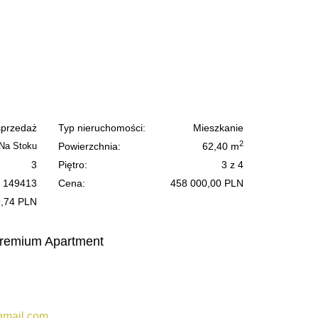
sprzedaż
Typ nieruchomości:
Mieszkanie
2
 Na Stoku
Powierzchnia:
62,40 m
3
Piętro:
3 z 4
149413
Cena:
458 000,00 PLN
9,74 PLN
remium Apartment
gmail.com