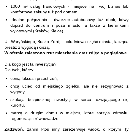
1000 m² usług handlowych - miejsce na Twój biznes lub
komfortowe zakupy tuż pod domem.
Idealne połączenia - dworzec autobusowy tuż obok, łatwy
dojazd do centrum i poza miasto, a także z kierunkami
wylotowymi (Kraków, Kielce).
Ul. Waryńskiego, Busko-Zdrój - południowa część miasta, łącząca
prestiż z wygodą i ciszą.
W ofercie załączono rzut mieszkania oraz zdjęcia poglądowe.
Dla kogo jest ta inwestycja?
Dla tych, którzy:
cenią luksus i przestrzeń,
chcą uciec od miejskiego zgiełku, ale nie rezygnować z
wygody,
szukają bezpiecznej inwestycji w sercu rozwijającego się
kurortu,
marzą o drugim domu w miejscu, które sprzyja zdrowiu,
regeneracji i równowadze.
Zadzwoń
, zanim ktoś inny zarezerwuje widok, o którym Ty