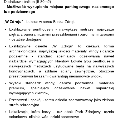
Dodatkowo balkon (5.80m2)
- Możliwość wykupienia miejsca parkingowego naziemnego
lub podziemnego
„
W Zdroju
” - Luksus w sercu Buska-Zdroju
Ekskluzywne penthouse’y - największe metraże, najwyższe
piętra, z panoramicznymi przeszkleniami i ogromnymi tarasami
- ostatnie dostępne!
Ekskluzywne osiedle „W Zdroju” to ciekawa forma
architektoniczna, najwyższej jakości materiały, windy i garaże
podziemne - standard spełniający oczekiwania nawet
najbardziej wymagających klientów. Lokale typu penthouse o
największych metrażach usytuowane będą na najwyższych
kondygnacjach, a szklane ściany zewnętrzne, otoczone
przestronnymi tarasami gwarantują niesamowite widoki.
Wysoki standard: windy, garaże podziemne, materiały
premium, spełniający oczekiwania nawet najbardziej
wymagających klientów,
Przestrzeń i spokój - teren osiedla zaaranżowany jako zielona
strefa rekreacyjna.
Lokalizacja, która leczy - tuż obok Park Zdrojowy, tężnia
solankowa, pijalnia wód, szlaki spacerowe.