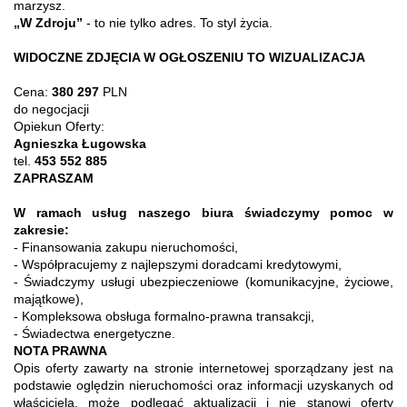
marzysz.
„W Zdroju”
- to nie tylko adres. To styl życia.
WIDOCZNE ZDJĘCIA W OGŁOSZENIU TO WIZUALIZACJA
Cena:
380 297
PLN
do negocjacji
Opiekun Oferty:
Agnieszka Ługowska
tel.
453 552 885
ZAPRASZAM
W ramach usług naszego biura świadczymy pomoc w
zakresie:
- Finansowania zakupu nieruchomości,
- Współpracujemy z najlepszymi doradcami kredytowymi,
- Świadczymy usługi ubezpieczeniowe (komunikacyjne, życiowe,
majątkowe),
- Kompleksowa obsługa formalno-prawna transakcji,
- Świadectwa energetyczne.
NOTA PRAWNA
Opis oferty zawarty na stronie internetowej sporządzany jest na
podstawie oględzin nieruchomości oraz informacji uzyskanych od
właściciela, może podlegać aktualizacji i nie stanowi oferty