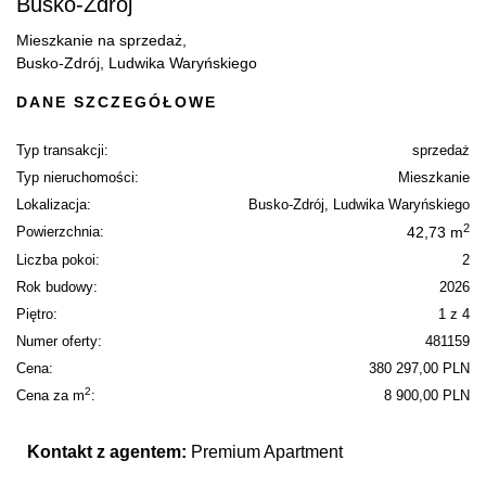
Busko-Zdrój
Mieszkanie na sprzedaż,
Busko-Zdrój, Ludwika Waryńskiego
DANE SZCZEGÓŁOWE
Typ transakcji:
sprzedaż
Typ nieruchomości:
Mieszkanie
Lokalizacja:
Busko-Zdrój, Ludwika Waryńskiego
2
Powierzchnia:
42,73 m
Liczba pokoi:
2
Rok budowy:
2026
Piętro:
1 z 4
Numer oferty:
481159
Cena:
380 297,00 PLN
2
Cena za m
:
8 900,00 PLN
Kontakt z agentem:
Premium Apartment