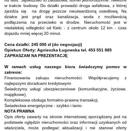
od lasu. Sąsiedztwo to zabudowa, domki jednorodzinne. Niektóre
w trakcie budowy. Do działki prowadzi droga asfaltowa, z której
zjeżdża się na drogę jeszcze nieutwardzoną osiedlową. Na
działce jest prąd oraz kanalizacja, woda z możliwością
podłączenia na przeciwko w drodze. Nieruchomość jest w
niedalekiej odległości od Kielc - z centrum około 12 km - czas
dojazdu mniej więcej 20 minut.
Cena działki: 245 000 zł (do negocjacji)
Opiekun Oferty: Agnieszka Ługowska tel. 453 551 885
ZAPRASZAM NA PREZENTACJĘ
W ramach usług naszego biura świadczymy pomoc w
zakresie:
Finansowania zakupu nieruchomości. Współpracujemy z
najlepszymi doradcami kredytowymi
Świadczymy usługi ubezpieczeniowe (komunikacyjne, życiowe,
majątkowe),
Kompleksowa obsługa formalno-prawna transakcji,
Świadectwa energetyczne - szybko i tanio.
NOTA PRAWNA
Opis oferty zawarty na stronie internetowej sporządzany jest na
podstawie oględzin nieruchomości oraz informacji uzyskanych od
właściciela, może podlegać aktualizacji i nie stanowi oferty