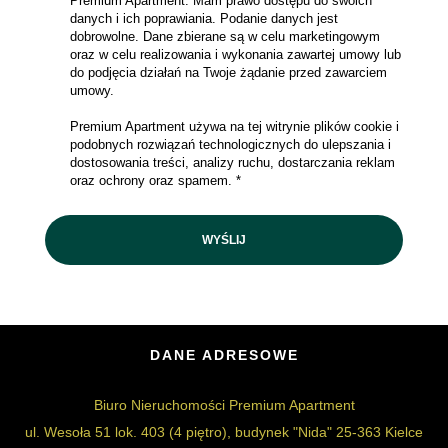
Premium Apartment. Mam prawo dostępu do swoich
danych i ich poprawiania. Podanie danych jest
dobrowolne. Dane zbierane są w celu marketingowym
oraz w celu realizowania i wykonania zawartej umowy lub
do podjęcia działań na Twoje żądanie przed zawarciem
umowy.
Premium Apartment używa na tej witrynie plików cookie i
podobnych rozwiązań technologicznych do ulepszania i
dostosowania treści, analizy ruchu, dostarczania reklam
oraz ochrony oraz spamem. *
DANE ADRESOWE
Biuro Nieruchomości Premium Apartment
ul. Wesoła 51 lok. 403 (4 piętro), budynek "Nida" 25-363 Kielce