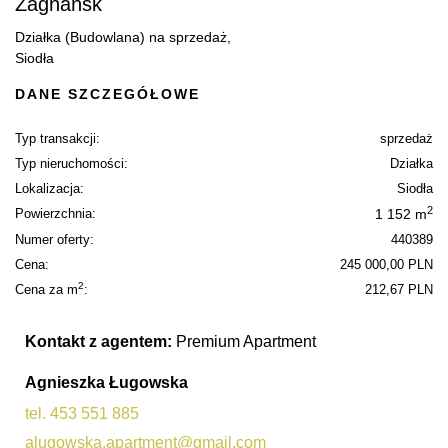
Zagnańsk
Działka (Budowlana) na sprzedaż,
Siodła
DANE SZCZEGÓŁOWE
Typ transakcji:
sprzedaż
Typ nieruchomości:
Działka
Lokalizacja:
Siodła
2
Powierzchnia:
1 152 m
Numer oferty:
440389
Cena:
245 000,00 PLN
2
Cena za m
:
212,67 PLN
Kontakt z agentem:
Premium Apartment
Agnieszka Ługowska
tel. 453 551 885
alugowska.apartment@gmail.com